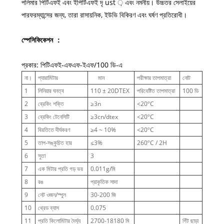
পলিমার পিটিএফই এবং ইপিটিএফই দৃ ust ় এবং নমনীয়। উচ্চতর সেলাইয়ের
পারফরম্যান্সের জন্য, তারা রাসায়নিক, ইউভি বিকিরণ এবং ঘর্ষণ প্রতিরোধী।
স্পেসিফিকেশন ：
প্রকার: পিটিএফই-এফএফ-ইএফ/100 ডি-এ
না।
প্যারামিটার
মান
পরীক্ষার তাপমাত্রা
নোট
1
লিনিয়ার ঘনত্ব
110 ± 20DTEX
পরিবেষ্টিত তাপমাত্রা
100 ডি
2
ব্রেকিং শক্তি
≥3n
<20ºC
3
ব্রেকিং টেনেসিটি
≥3cn/dtex
<20ºC
4
বিরতিতে দীর্ঘকরণ
≥4 ~ 10%
<20ºC
5
তাপ-সঙ্কুচিত হার
≤3%
260ºC / 2H
6
সুতা
3
7
এক মিটার প্রতি গড় ভর
0.011g/মি
8
রঙ
প্রাকৃতিক সাদা
9
নেট ওজন/স্পুল
30-200 জি
10
থ্রেড ব্যাস
0.075
11
প্রতি কিলোমিটার দৈর্ঘ্য
2700-18180 মি
গিঁট ছাড়া