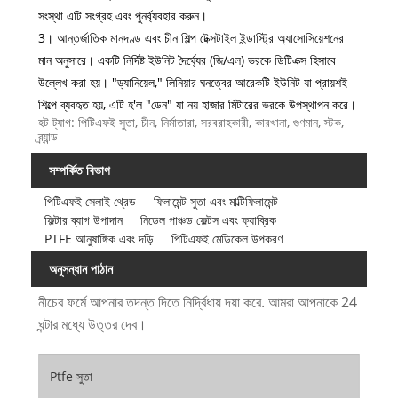
সংস্থা এটি সংগ্রহ এবং পুনর্ব্যবহার করুন।
3। আন্তর্জাতিক মানদণ্ড এবং চীন শিল্প টেক্সটাইল ইন্ডাস্ট্রি অ্যাসোসিয়েশনের
মান অনুসারে। একটি নির্দিষ্ট ইউনিট দৈর্ঘ্যের (জি/এল) ভরকে ডিটিএক্স হিসাবে
উল্লেখ করা হয়। "ড্যানিয়েল," লিনিয়ার ঘনত্বের আরেকটি ইউনিট যা প্রায়শই
শিল্পে ব্যবহৃত হয়, এটি হ'ল "ডেন" যা নয় হাজার মিটারের ভরকে উপস্থাপন করে।
হট ট্যাগ: পিটিএফই সুতা, চীন, নির্মাতারা, সরবরাহকারী, কারখানা, গুণমান, স্টক,
ব্র্যান্ড
সম্পর্কিত বিভাগ
পিটিএফই সেলাই থ্রেড
ফিলামেন্ট সুতা এবং মাল্টিফিলামেন্ট
ফিল্টার ব্যাগ উপাদান
নিডেল পাঞ্চড ফেল্টস এবং ফ্যাব্রিক
PTFE আনুষাঙ্গিক এবং দড়ি
পিটিএফই মেডিকেল উপকরণ
অনুসন্ধান পাঠান
নীচের ফর্মে আপনার তদন্ত দিতে নির্দ্বিধায় দয়া করে. আমরা আপনাকে 24
ঘন্টার মধ্যে উত্তর দেব।