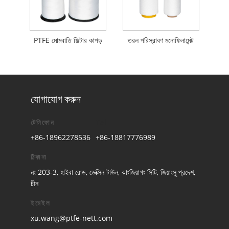
PTFE মোমবাতি ফিল্টার কাপড়
তরল পরিস্রাবণ মনোফিলামেন্ট
যোগাযোগ করুন
টেলিফোন
Tel
+86-18962278536
+86-18817776989
ঠিকানা
নং 203-3, হাইবা রোড, ডেক্সিন টাউন, ঝাংজিয়াগং সিটি, জিয়াংসু প্রদেশ,
চীন
ইমেইল
xu.wang@ptfe-nett.com