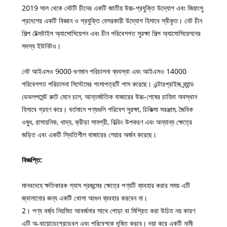
2019 সাল থেকে নেটটি চীনের একটি জাতীয় উচ্চ-প্রযুক্তি উদ্যোগ এবং জিয়াংসু
প্রদেশের একটি বিজ্ঞান ও প্রযুক্তি বেসরকারী উদ্যোগ হিসাবে স্বীকৃত। নেট চীন
শিল্প টেক্সটাইল অ্যাসোসিয়েশন এবং চীন পরিবেশগত সুরক্ষা শিল্প অ্যাসোসিয়েশনের
সদস্য ইউনিটও।
নেট আইএসও 9000 গুণমান পরিচালনা ব্যবস্থা এবং আইএসও 14000
পরিবেশগত পরিচালনা সিস্টেমের শংসাপত্রটি পাস করেছে। এন্টারপ্রাইজ ব্র্যান্ড
ডেভলপমেন্ট রুটে মেনে চলে, আন্তর্জাতিক বাজারের উচ্চ-শেষের চাহিদা অবস্থান
হিসাবে গ্রহণ করে। বর্তমানে পণ্যগুলি পরিবেশ সুরক্ষা, চিকিত্সা সরঞ্জাম, জৈবিক
ওষুধ, রাসায়নিক, খাদ্য, ক্রীড়া সামগ্রী, বিল্ডিং উপকরণ এবং অন্যান্য ক্ষেত্রে
জড়িত এবং একটি স্থিতিশীল বাজারের শেয়ার অর্জন করেছে।
বিজ্ঞপ্তি:
মানবদেহে ক্ষতিকারক গ্যাস প্রজন্মের ক্ষেত্রে পণ্যটি ব্যবহার করার সময় এটি
জ্বালানোর জন্য একটি খোলা আগুন ব্যবহার করবেন না।
2। পণ্য বর্জ্য নিয়মিত আবর্জনার সাথে পোড়া বা মিশ্রিত করা উচিত নয় কারণ
এটি অ-বায়োডেগ্রেডেবল এবং পরিবেশকে দূষিত করবে। দয়া করে একটি নামী