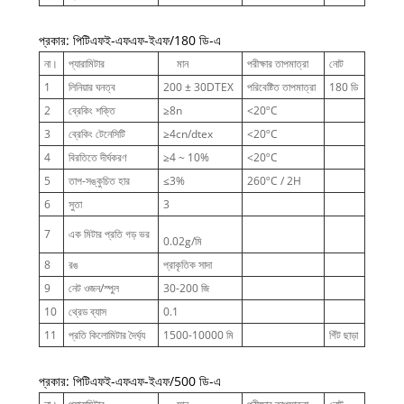
প্রকার: পিটিএফই-এফএফ-ইএফ/180 ডি-এ
না।
প্যারামিটার
মান
পরীক্ষার তাপমাত্রা
নোট
1
লিনিয়ার ঘনত্ব
200 ± 30DTEX
পরিবেষ্টিত তাপমাত্রা
180 ডি
2
ব্রেকিং শক্তি
≥8n
<20ºC
3
ব্রেকিং টেনেসিটি
≥4cn/dtex
<20ºC
4
বিরতিতে দীর্ঘকরণ
≥4 ~ 10%
<20ºC
5
তাপ-সঙ্কুচিত হার
≤3%
260ºC / 2H
6
সুতা
3
7
এক মিটার প্রতি গড় ভর
0.02g/মি
8
রঙ
প্রাকৃতিক সাদা
9
নেট ওজন/স্পুল
30-200 জি
10
থ্রেড ব্যাস
0.1
11
প্রতি কিলোমিটার দৈর্ঘ্য
1500-10000 মি
গিঁট ছাড়া
প্রকার: পিটিএফই-এফএফ-ইএফ/500 ডি-এ