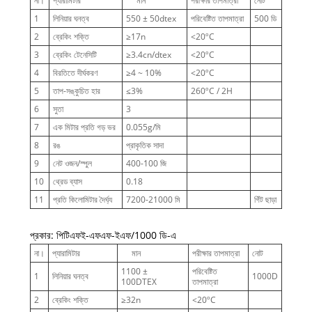
না।
প্যারামিটার
মান
পরীক্ষার তাপমাত্রা
নোট
1
লিনিয়ার ঘনত্ব
550 ± 50dtex
পরিবেষ্টিত তাপমাত্রা
500 ডি
2
ব্রেকিং শক্তি
≥17n
<20ºC
3
ব্রেকিং টেনেসিটি
≥3.4cn/dtex
<20ºC
4
বিরতিতে দীর্ঘকরণ
≥4 ~ 10%
<20ºC
5
তাপ-সঙ্কুচিত হার
≤3%
260ºC / 2H
6
সুতা
3
7
এক মিটার প্রতি গড় ভর
0.055g/মি
8
রঙ
প্রাকৃতিক সাদা
9
নেট ওজন/স্পুল
400-100 জি
10
থ্রেড ব্যাস
0.18
11
প্রতি কিলোমিটার দৈর্ঘ্য
7200-21000 মি
গিঁট ছাড়া
প্রকার: পিটিএফই-এফএফ-ইএফ/1000 ডি-এ
না।
প্যারামিটার
মান
পরীক্ষার তাপমাত্রা
নোট
1100 ±
পরিবেষ্টিত
1
লিনিয়ার ঘনত্ব
1000D
100DTEX
তাপমাত্রা
2
ব্রেকিং শক্তি
≥32n
<20ºC