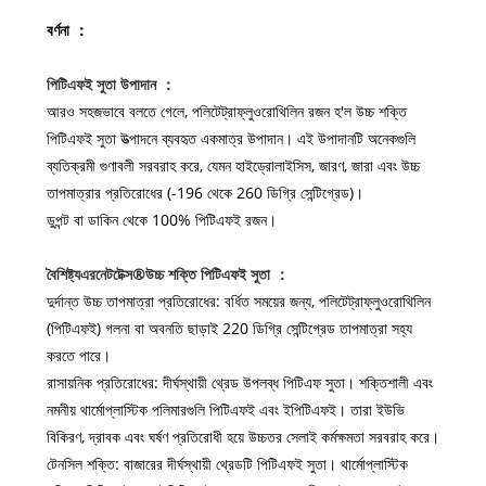
বর্ণনা ：
পিটিএফই সুতা উপাদান ：
আরও সহজভাবে বলতে গেলে, পলিটেট্রাফ্লুওরোথিলিন রজন হ'ল উচ্চ শক্তি
পিটিএফই সুতা উত্পাদনে ব্যবহৃত একমাত্র উপাদান। এই উপাদানটি অনেকগুলি
ব্যতিক্রমী গুণাবলী সরবরাহ করে, যেমন হাইড্রোলাইসিস, জারণ, জারা এবং উচ্চ
তাপমাত্রার প্রতিরোধের (-196 থেকে 260 ডিগ্রি সেন্টিগ্রেড)।
ডুপন্ট বা ডাকিন থেকে 100% পিটিএফই রজন।
বৈশিষ্ট্য
এর
নেটটেক্স®
উচ্চ শক্তি পিটিএফই সুতা ：
দুর্দান্ত উচ্চ তাপমাত্রা প্রতিরোধের: বর্ধিত সময়ের জন্য, পলিটেট্রাফ্লুওরোথিলিন
(পিটিএফই) গলনা বা অবনতি ছাড়াই 220 ডিগ্রি সেন্টিগ্রেড তাপমাত্রা সহ্য
করতে পারে।
রাসায়নিক প্রতিরোধের: দীর্ঘস্থায়ী থ্রেড উপলব্ধ পিটিএফ সুতা। শক্তিশালী এবং
নমনীয় থার্মোপ্লাস্টিক পলিমারগুলি পিটিএফই এবং ইপিটিএফই। তারা ইউভি
বিকিরণ, দ্রাবক এবং ঘর্ষণ প্রতিরোধী হয়ে উচ্চতর সেলাই কর্মক্ষমতা সরবরাহ করে।
টেনসিল শক্তি: বাজারের দীর্ঘস্থায়ী থ্রেডটি পিটিএফই সুতা। থার্মোপ্লাস্টিক