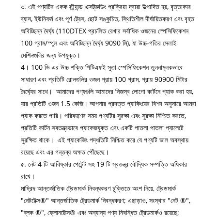
৩. এই পণ্যটির একক স্ট্র্যান্ড এক্সট্রুডিং প্রক্রিয়া দ্বারা উত্পাদিত হয়, বৃত্তাকার
ব্যাস, ইউনিফর্ম এবং পূর্ণ ট্রেস, ছোট সঙ্কুচিত, স্থিতিশীল দীর্ঘায়িতকরণ এবং বৃহত
অবিচ্ছিন্ন দৈর্ঘ্য (110DTEX প্রচলিত রেখার সর্বাধিক ওজনের স্পেসিফিকেশন
100 গ্রাম/স্পুল এবং অবিচ্ছিন্ন দৈর্ঘ্য 9090 মি), যা উচ্চ-গতির সেলাই
মেশিনগুলির জন্য উপযুক্ত।
4। 100 ডি এর উচ্চ শক্তি পিটিএফই সুতা স্পেসিফিকেশন তুলনামূলকভাবে
সাধারণ এবং প্রতিটি রোলগুলির ওজন প্রায় 100 গ্রাম, প্রায় 90900 মিটার
দৈর্ঘ্যের সাথে। আমাদের পণ্যগুলি আমাদের নিজস্ব লোগো কার্টনে প্যাক করা হয়,
যার প্রতিটি ওজন 1.5 কেজি। আপনার প্রদত্ত প্যাকিংয়ের বিশদ অনুসারে আমরা
প্যাক করতে পারি। পরিবহণের সময় পণ্যটির সুরক্ষা এবং সুরক্ষা নিশ্চিত করতে,
প্রতিটি কার্টন স্বতন্ত্রভাবে প্যাকেজযুক্ত এবং একটি পাতলা পাতলা প্যালেটে
সুরক্ষিত থাকে। এই প্যাকেজিং পদ্ধতিটি নিশ্চিত করে যে পণ্যটি ভাল অবস্থায়
রয়েছে এবং এর গন্তব্য অক্ষত পৌঁছেছে।
৫. নেট 4 টি আবিষ্কার পেটেন্ট সহ 19 টি স্বতন্ত্র বৌদ্ধিক সম্পত্তি অধিকার
রাখে।
মাদ্রিদ আন্তর্জাতিক ট্রেডমার্ক নিবন্ধকরণ চুক্তিতে অংশ নিয়ে, ট্রেডমার্ক
"নেটটেক্স®" আন্তর্জাতিক ট্রেডমার্ক নিবন্ধকরণ; এছাড়াও, সংস্থার "নেট ®",
"ব্লক ®", ফ্লোনটেক্স® এবং অন্যান্য পণ্য নিবন্ধিত ট্রেডমার্কও রয়েছে;