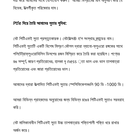
দয়া করে আমাদের সাথে যোগাযোগ করুন। আমরা বিশ্রামের মান অনুসরণ করি যে
বিবেক, উত্সর্গীকৃত পরিষেবার দাম।
Ptfe দিয়ে তৈরি আমাদের সুতার সুবিধা:
নেট পিটিএফই সুতা প্রস্তুতকারক। নেটটেক্স® হ'ল সংস্থার ব্র্যান্ডের নাম।
পিটিএফই সুতাটি একটি বিশেষ মিশ্রণ কৌশল দ্বারা ন্যানো-ফ্লুওরো রঙ্গকের সাথে
পলিটেট্রাফ্লুওরোথিলিন ডিসপের রজন মিশ্রিত করে তৈরি করা হয়েছিল। পণ্যের
রঙ সম্পূর্ণ, জারণ প্রতিরোধের, হালকা দৃ ness ়তা ভাল এবং ভাল তাপমাত্রা
প্রতিরোধের এবং জারা প্রতিরোধের ভাল।
আমাদের দ্বারা উত্পাদিত পিটিএফই সুতার স্পেসিফিকেশনগুলি 90 ডি -1000 ডি।
আমরা বিভিন্ন গ্রাহকদের অনুরোধের জন্য বিভিন্ন রঙের পিটিএফই সুতাও সরবরাহ
করি।
নেট মালিকানাধীন পিটিএফই সুতা উচ্চ তাপমাত্রায় শক্তিশালী শক্তি ধরে রাখার
অর্জন করে।