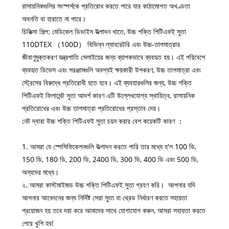
রাসায়নিকগুলির সংস্পর্শকে প্রতিরোধ করতে পারে যার কাঠামোগত অখণ্ডতা
অবনতি বা হারাতে না পারে।
চিকিত্সা শিল্প: মেডিকেল ডিভাইস উত্পাদন খাতে, উচ্চ শক্তি পিটিএফই সুতা
110DTEX （100D） বিভিন্ন ল্যাবরেটরি এবং উচ্চ-তাপমাত্রার
জীবাণুমুক্তকরণ যন্ত্রপাতি সেলাইয়ের জন্য ব্যাপকভাবে ব্যবহৃত হয়। এই পরিবেশে
ব্যবহৃত ডিভেস এবং সরঞ্জামগুলি অবশ্যই ক্ষয়কারী উপকরণ, উচ্চ তাপমাত্রা এবং
স্ট্রেসের বিরুদ্ধে প্রতিরোধী হতে হবে। এই ব্যবহারগুলির জন্য, উচ্চ শক্তি
পিটিএফই ফিলামেন্ট সুতা আদর্শ কারণ এটি উল্লেখযোগ্য স্থায়িত্ব, রাসায়নিক
প্রতিরোধের এবং উচ্চ তাপমাত্রা প্রতিরোধের প্রস্তাব দেয়।
নেট দ্বারা উচ্চ শক্তি পিটিএফই সুতা চয়ন করার বেশ কয়েকটি কারণ ：
1. আমরা যে স্পেসিফিকেশনগুলি উত্পাদন করতে পারি তার মধ্যে হ'ল 100 ডি,
150 ডি, 180 ডি, 200 ডি, 2400 ডি, 300 ডি, 400 ডি এবং 500 ডি,
অন্যদের মধ্যে।
২. আমরা কাস্টমাইজড উচ্চ শক্তি পিটিএফই সুতা গ্রহণ করি। আপনার যদি
আপনার আবেদনের জন্য নির্দিষ্ট সেরা সুতা বা থ্রেড নির্ধারণ করতে সহায়তা
প্রয়োজন হয় তবে দয়া করে আমাদের সাথে যোগাযোগ করুন, আমরা সহায়তা করতে
পেরে খুশি হব!