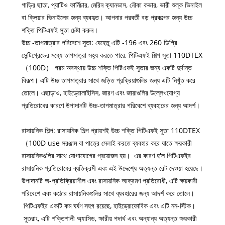
গাড়ির ছাতা, প্যাটিও ফার্নিচার, মেরিন ক্যানভাস, নৌকা কভার, ভারী শুল্ক ভিনাইল
বা ক্লিয়ার ভিনাইলের জন্য ব্যবহৃত। আপনার পরবর্তী বড় প্রকল্পের জন্য উচ্চ
শক্তি পিটিএফই সুতা চেষ্টা করুন।
উচ্চ -তাপমাত্রার পরিবেশে সুতা: যেহেতু এটি -196 এবং 260 ডিগ্রি
সেন্টিগ্রেডের মধ্যে তাপমাত্রা সহ্য করতে পারে, পিটিএফই শিল্প সুতা 110DTEX
（100D） গরম অবস্থায় উচ্চ শক্তি পিটিএফই সুতার জন্য একটি দুর্দান্ত
বিকল্প। এটি উচ্চ তাপমাত্রার সাথে জড়িত প্রক্রিয়াগুলির জন্য এটি নিখুঁত করে
তোলে। এছাড়াও, হাইড্রোলাইসিস, জারণ এবং জারাগুলির উল্লেখযোগ্য
প্রতিরোধের কারণে উপাদানটি উচ্চ-তাপমাত্রার পরিবেশে ব্যবহারের জন্য আদর্শ।
রাসায়নিক শিল্প: রাসায়নিক শিল্প প্রায়শই উচ্চ শক্তি পিটিএফই সুতা 110DTEX
（100D use সরঞ্জাম বা পাত্রে সেলাই করতে ব্যবহার করে যাতে ক্ষয়কারী
রাসায়নিকগুলির সাথে যোগাযোগের প্রয়োজন হয়। এর কারণ হ'ল পিটিএফইর
রাসায়নিক প্রতিরোধের ব্যতিক্রমী এবং এই উদ্দেশ্যে অত্যন্ত রেট দেওয়া হয়েছে।
উপাদানটি অ-প্রতিক্রিয়াশীল এবং রাসায়নিক আক্রমণ প্রতিরোধী, এটি ক্ষয়কারী
পরিবেশে এবং কঠোর রাসায়নিকগুলির সাথে ব্যবহারের জন্য আদর্শ করে তোলে।
পিটিএফইর একটি কম ঘর্ষণ সহগ রয়েছে, হাইড্রোফোবিক এবং এটি নন-স্টিক।
সুতরাং, এটি শক্তিশালী অ্যাসিড, ক্ষারীয় পদার্থ এবং অন্যান্য অত্যন্ত ক্ষয়কারী