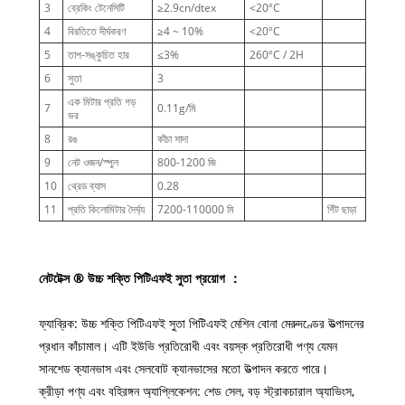
3
ব্রেকিং টেনেসিটি
≥2.9cn/dtex
<20ºC
4
বিরতিতে দীর্ঘকরণ
≥4 ~ 10%
<20ºC
5
তাপ-সঙ্কুচিত হার
≤3%
260ºC / 2H
6
সুতা
3
এক মিটার প্রতি গড়
7
0.11g/মি
ভর
8
রঙ
কাঁচা সাদা
9
নেট ওজন/স্পুল
800-1200 জি
10
থ্রেড ব্যাস
0.28
11
প্রতি কিলোমিটার দৈর্ঘ্য
7200-110000 মি
গিঁট ছাড়া
নেটটেক্স ® উচ্চ শক্তি পিটিএফই সুতা প্রয়োগ ：
ফ্যাব্রিক: উচ্চ শক্তি পিটিএফই সুতা পিটিএফই মেশিন বোনা মেরুদণ্ডের উত্পাদনের
প্রধান কাঁচামাল। এটি ইউভি প্রতিরোধী এবং বয়স্ক প্রতিরোধী পণ্য যেমন
সানশেড ক্যানভাস এবং সেলবোট ক্যানভাসের মতো উত্পাদন করতে পারে।
ক্রীড়া পণ্য এবং বহিরঙ্গন অ্যাপ্লিকেশন: শেড সেল, বড় স্ট্রাকচারাল অ্যাভিংস,