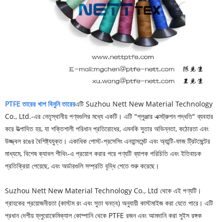
PTFE তারের খাপ বিনুনি তারের
এটি Suzhou Nett New Material Technology
Co., Ltd.-এর নেতৃস্থানীয় পণ্যগুলির মধ্যে একটি। এটি "প্লুঞ্জার এক্সট্রুশন পদ্ধতি" ব্যবহার
করে উত্পাদিত হয়, যা শক্তিশালী পরিধান প্রতিরোধের, এমনকি সুতার অভিন্নতা, কঠোরতা এবং
উজ্জ্বল রঙের বৈশিষ্ট্যযুক্ত। একাধিক পোস্ট-প্রসেসিং এনহান্সমেন্ট এবং অ্যান্টি-ফাজ ট্রিটমেন্টের
মাধ্যমে, বিশেষ ক্যাবল শীথিং-এ প্রয়োগ করার পরে পণ্যটি ব্যাপক পরিচিতি এবং ইতিবাচক
প্রতিক্রিয়া পেয়েছে, এবং অর্ডারগুলি সম্প্রতি বৃদ্ধি পেতে শুরু করেছে।
Suzhou Nett New Material Technology Co., Ltd থেকে এই পণ্যটি।
গ্রাহকের প্রয়োজনীয়তা (কাস্টম রং এবং সুতা ঘনত্ব) অনুযায়ী কাস্টমাইজ করা যেতে পারে। এটি
প্রধান দেশীয় ফ্লুরোকেমিক্যাল কোম্পানি থেকে PTFE রজন এবং আমদানি করা সুইস রঙ্গক