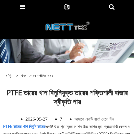
বাড়ি
>
খবর
>
কোম্পানির খবর
PTFE তারের খাপ বিনুনিযুক্ত তারের শক্তিশালী বাজার
স্বীকৃতি পায়
●
2026-05-27
●
7
●
আমাকে একটি বার্তা ছেড়ে দিন
PTFE তারের খাপ বিনুনি তারের
একটি উচ্চ-প্রান্তের বিশেষ উচ্চ-তাপমাত্রা-প্রতিরোধী কেবল যা
তারের প্রতিরক্ষামূলক স্তর (বর্ম) হিসাবে একটি পলিটেট্রাফ্লুরোইথিলিন (PTFE) বিনুনিযুক্ত খাপ