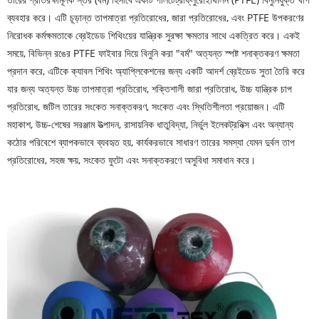
ব্যবহার করে। এটি চূড়ান্ত তাপমাত্রা প্রতিরোধের, জারা প্রতিরোধের, এবং PTFE উপকরণের
নিরোধক কর্মক্ষমতাকে ব্রেইডেড শিথিংয়ের যান্ত্রিক সুরক্ষা ক্ষমতার সাথে একত্রিত করে। একই
সময়ে, বিভিন্ন রঙের PTFE ফাইবার দিয়ে বিনুনি করা "বর্ম" অত্যন্ত স্পষ্ট শনাক্তকরণ ক্ষমতা
প্রদান করে, এটিকে ক্যাবল শিথিং অ্যাপ্লিকেশনের জন্য একটি আদর্শ ব্রেইডেড সুতা তৈরি করে
যার জন্য অত্যন্ত উচ্চ তাপমাত্রা প্রতিরোধ, শক্তিশালী জারা প্রতিরোধ, উচ্চ যান্ত্রিক চাপ
প্রতিরোধ, জটিল তারের সংকেত সনাক্তকরণ, সংকেত এবং স্থিতিশীলতা প্রয়োজন। এটি
মহাকাশ, উচ্চ-শেষের সরঞ্জাম উত্পাদন, রাসায়নিক ধাতুবিদ্যা, নির্ভুল ইলেকট্রনিক্স এবং অন্যান্য
কঠোর পরিবেশে ব্যাপকভাবে ব্যবহৃত হয়, কার্যকরভাবে সাধারণ তারের সমস্যা যেমন দুর্বল তাপ
প্রতিরোধের, সহজ ক্ষয়, সংকেত ফুটো এবং সনাক্তকরণে অসুবিধা সমাধান করে।