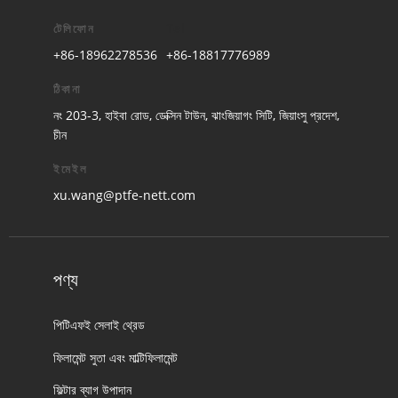
টেলিফোন
Tel
+86-18962278536
+86-18817776989
ঠিকানা
নং 203-3, হাইবা রোড, ডেক্সিন টাউন, ঝাংজিয়াগং সিটি, জিয়াংসু প্রদেশ,
চীন
ইমেইল
xu.wang@ptfe-nett.com
পণ্য
পিটিএফই সেলাই থ্রেড
ফিলামেন্ট সুতা এবং মাল্টিফিলামেন্ট
ফিল্টার ব্যাগ উপাদান