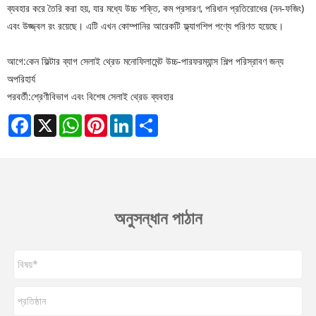
ব্যবহার করে তৈরি করা হয়, যার মধ্যে উচ্চ শক্তি, কম প্রসারণ, পরিধান প্রতিরোধের (নন-ফজিং)
এবং উজ্জ্বল রং রয়েছে। এটি এখন কোম্পানির আরেকটি ফ্ল্যাগশিপ পণ্যে পরিণত হয়েছে।
আগে:
কেন ফিল্টার ব্যাগ সেলাই থ্রেড মনোফিলামেন্ট উচ্চ-পারফরম্যান্স শিল্প পরিস্রাবণ জন্য
অপরিহার্য
পরবর্তী:
শ্রেণীবিভাগ এবং বিশেষ সেলাই থ্রেড ব্যবহার
Facebook
X
WhatsApp
Pinterest
LinkedIn
Share
অনুসন্ধান পাঠান